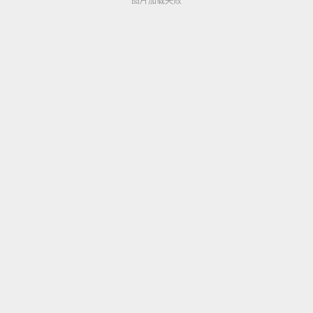
图片加载失败
图片加载失败
爸爸不要射在里面, 婚姻中的沟通, 探讨亲密关系, 爱
的...